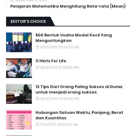
September 01, 2019
Pelajaran Matematika Menghitung Rata-rata (Mean)
EDITOR'S CHOICE
500 Bentuk Usaha Modal Kecil Yang
Menguntungkan
8/20/2019 09:25:00 PM
11 Hints For Life
8/20/2019 07:38:00 PM
13 Tips Dari Orang Paling Sukses di Dunia
untuk menjadi orang sukses
8/20/2019 07:46:00 PM
Hubungan Satuan Waktu, Panjang, Berat
dan Kuantitas
7/22/2017 05:30:00 AM