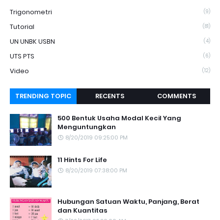
Trigonometri
(9)
Tutorial
(81)
UN UNBK USBN
(4)
UTS PTS
(6)
Video
(12)
TRENDING TOPIC
RECENTS
COMMENTS
500 Bentuk Usaha Modal Kecil Yang
Menguntungkan
8/20/2019 09:25:00 PM
11 Hints For Life
8/20/2019 07:38:00 PM
Hubungan Satuan Waktu, Panjang, Berat
dan Kuantitas