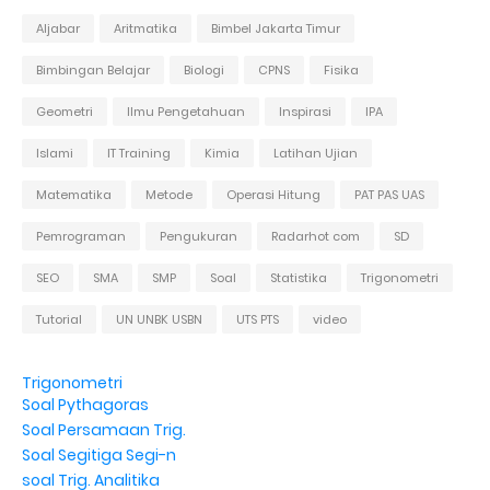
Aljabar
Aritmatika
Bimbel Jakarta Timur
Bimbingan Belajar
Biologi
CPNS
Fisika
Geometri
Ilmu Pengetahuan
Inspirasi
IPA
Islami
IT Training
Kimia
Latihan Ujian
Matematika
Metode
Operasi Hitung
PAT PAS UAS
Pemrograman
Pengukuran
Radarhot com
SD
SEO
SMA
SMP
Soal
Statistika
Trigonometri
Tutorial
UN UNBK USBN
UTS PTS
video
Trigonometri
Soal Pythagoras
Soal Persamaan Trig.
Soal Segitiga Segi-n
soal Trig. Analitika