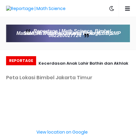
Reportage | Math Science, Bimbel
Matematika IPA, Fisika Kimia Biologi, SD SMP SMA, IT Training, Jakarta Timur No. Hp:
082210027724
REPORTAGE
entuk Aljabar
Kecerdasan Anak Lahir Bathin dan Akhlak
Peta Lokasi Bimbel Jakarta Timur
View location on Google