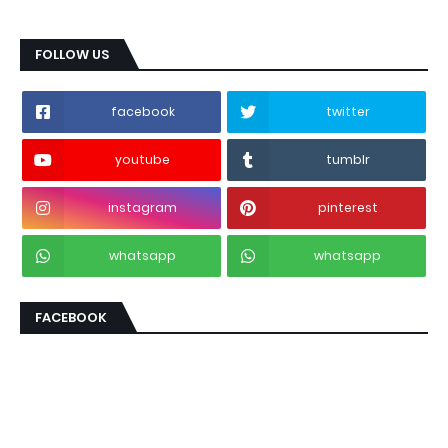
FOLLOW US
facebook
twitter
youtube
tumblr
instagram
pinterest
whatsapp
whatsapp
FACEBOOK