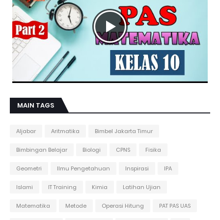
MAIN TAGS
Aljabar
Aritmatika
Bimbel Jakarta Timur
Bimbingan Belajar
Biologi
CPNS
Fisika
Geometri
Ilmu Pengetahuan
Inspirasi
IPA
Islami
IT Training
Kimia
Latihan Ujian
Matematika
Metode
Operasi Hitung
PAT PAS UAS