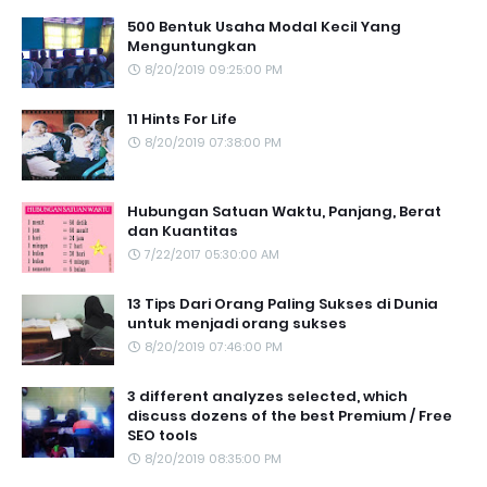
500 Bentuk Usaha Modal Kecil Yang
Menguntungkan
8/20/2019 09:25:00 PM
11 Hints For Life
8/20/2019 07:38:00 PM
Hubungan Satuan Waktu, Panjang, Berat
dan Kuantitas
7/22/2017 05:30:00 AM
13 Tips Dari Orang Paling Sukses di Dunia
untuk menjadi orang sukses
8/20/2019 07:46:00 PM
3 different analyzes selected, which
discuss dozens of the best Premium / Free
SEO tools
8/20/2019 08:35:00 PM