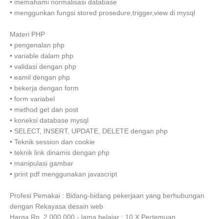
•
memahami normalisasi database
•
menggunkan fungsi stored prosedure,trigger,view di mysql
Materi PHP
•
pengenalan php
•
variable dalam php
•
validasi dengan php
•
eamil dengan php
•
bekerja dengan form
•
form variabel
•
method get dan post
•
koneksi database mysql
•
SELECT, INSERT, UPDATE, DELETE dengan php
•
Teknik session dan cookie
•
teknik link dinamis dengan php
•
manipulasi gambar
•
print pdf menggunakan javascript
Profesi Pemakai : Bidang-bidang pekerjaan yang berhubungan
dengan Rekayasa desain web
Harga Rp. 2.000.000,- lama belajar : 10 X Pertemuan