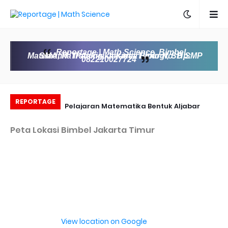
Reportage | Math Science, Bimbel
Matematika IPA, Fisika Kimia Biologi, SD SMP SMA, IT Training, Jakarta Timur No. Hp:
082210027724
REPORTAGE
by Bimbel Jakarta
Pelajaran Matematika Bentuk Aljabar
Timur
di
Peta Lokasi Bimbel Jakarta Timur
View location on Google