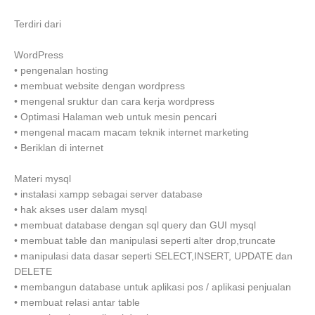
Terdiri dari
WordPress
•
pengenalan hosting
•
membuat website dengan wordpress
•
mengenal sruktur dan cara kerja wordpress
•
Optimasi Halaman web untuk mesin pencari
•
mengenal macam macam teknik internet marketing
•
Beriklan di internet
Materi mysql
•
instalasi xampp sebagai server database
•
hak akses user dalam mysql
•
membuat database dengan sql query dan GUI mysql
•
membuat table dan manipulasi seperti alter drop,truncate
•
manipulasi data dasar seperti SELECT,INSERT, UPDATE dan
DELETE
•
membangun database untuk aplikasi pos / aplikasi penjualan
•
membuat relasi antar table