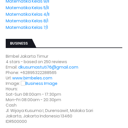
Matematika Kelas 9/II
Matematika Kelas 5/II
Matematika Kelas 4/II
Matematika Kelas 8/I
Matematika Kelas 7/I
BUSINESS
Bimbel Jakarta Timur
4
stars - based on
250
reviews
Email:
dkusumastuti76@gmail.com
Phone:
+62895322288565
Url:
www.bimbeles.com
Image:
Hours:
Sat-Sun 08:00am - 17:30pm
Mon-Fri 08:00am - 20:30pm
Cash
Jl. Wijaya Kusuma I, Durensawit, Malaka Sari
Jakarta
,
Jakarta Indonesia
13460
IDR500000