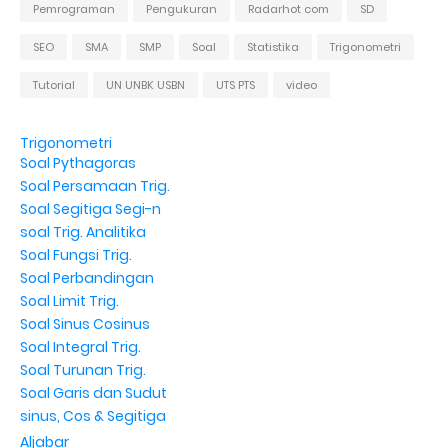
Pemrograman
Pengukuran
Radarhot com
SD
SEO
SMA
SMP
Soal
Statistika
Trigonometri
Tutorial
UN UNBK USBN
UTS PTS
video
Trigonometri
Soal Pythagoras
Soal Persamaan Trig.
Soal Segitiga Segi-n
soal Trig. Analitika
Soal Fungsi Trig.
Soal Perbandingan
Soal Limit Trig.
Soal Sinus Cosinus
Soal Integral Trig.
Soal Turunan Trig.
Soal Garis dan Sudut
sinus, Cos & Segitiga
Aljabar