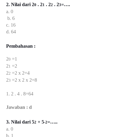
2. Nilai dari 2
. 2
. 2
. 2
=….
0
1
2
3
a. 0
b. 6
c. 16
d. 64
Pembahasan :
2
=1
0
2
=2
1
2
=2 x 2=4
2
2
=2 x 2 x 2=8
3
1. 2 . 4 . 8=64
Jawaban : d
3. Nilai dari 5
+ 5
=…..
2
-2
a. 0
b. 1