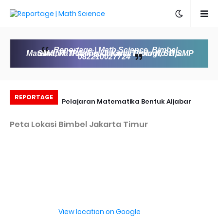
Reportage | Math Science, Bimbel
Matematika IPA, Fisika Kimia Biologi, SD SMP SMA, IT Training, Jakarta Timur No. Hp:
082210027724
REPORTAGE
ng Kursus Komputer
Pelajaran Matematika Bentuk Aljabar
30 Free Website to Learn Math
gement With Cisco
Peta Lokasi Bimbel Jakarta Timur
View location on Google