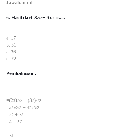
Jawaban : d
6. Hasil dari 8
+ 9
=.....
2/3
3/2
a. 17
b. 31
c. 36
d. 72
Pembahasan :
=(2
)
+ (3
)
3
2/3
2
3/2
=2
+ 3
3x2/3
2x3/2
=2
+ 3
2
3
=4 + 27
=31