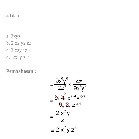
adalah....
a. 2xyz
b. 2 x
y
z
2
2
2
c. 2
x
y
z
2
-1
-2
d. 2x
y z
2
-2
Pembahasan :