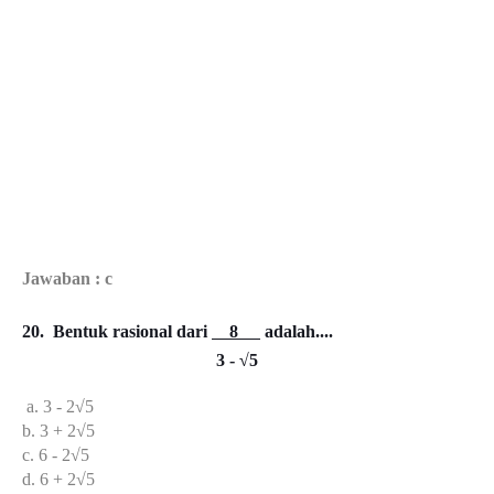
Jawaban : c
20. Bentuk rasional dari
8
adalah....
3 - √5
a. 3 - 2√5
b. 3 + 2√5
c. 6 - 2√5
d. 6 + 2√5