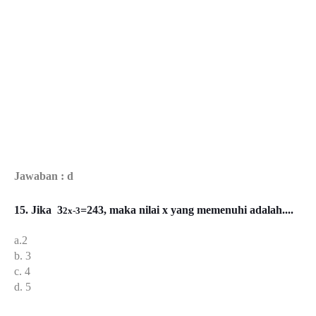
Jawaban : d
15. Jika 3
=243, maka nilai x yang memenuhi adalah....
2x-3
a.2
b. 3
c. 4
d. 5