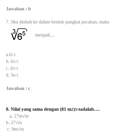
Jawaban : b
7. Jika diubah ke dalam bentuk pangkat pecahan, maka
menjadi....
a.6
15
b. 6
3/5
c. 6
5/3
d. 5
6/3
Jawaban : c
8. Nilai yang sama dengan (81 m
)
adalah….
2
3/4
a. 27m√m
b. 27√m
c. 9m√m