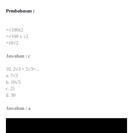
Pembahasan :
=√100x2
=√100 x √2
=10√2
Jawaban : c
10. 2√3 + 5√3=...
a. 7√3
b. 10√3
c. 21
d. 30
Jawaban : a