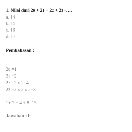
1. Nilai dari 2
+ 2
+ 2
+ 2
=….
0
1
2
3
a. 14
b. 15
c. 16
d. 17
Pembahasan :
2
=1
0
2
=2
1
2
=2 x 2=4
2
2
=2 x 2 x 2=8
3
1+ 2 + 4 + 8=15
Jawaban : b