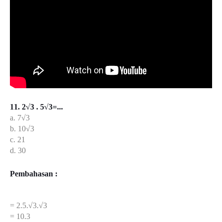
11. 2√3 . 5√3=...
a. 7√3
b. 10√3
c. 21
d. 30
Pembahasan :
= 2.5.√3.√3
= 10.3