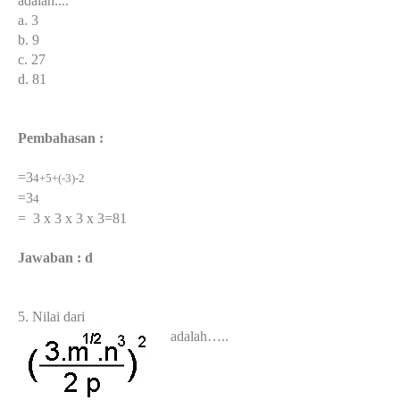
adalah....
a. 3
b. 9
c. 27
d. 81
Pembahasan :
=3
4+5+(-3)-2
=3
4
= 3 x 3 x 3 x 3=81
Jawaban : d
5. Nilai dari
adalah…..