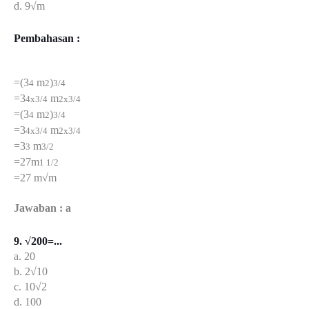
d. 9√m
Pembahasan :
=(3
m
)
4
2
3/4
=3
m
4x3/4
2x3/4
=(3
m
)
4
2
3/4
=3
m
4x3/4
2x3/4
=3
m
3
3/2
=27m
1 1/2
=27 m√m
Jawaban : a
9. √200=...
a. 20
b. 2√10
c. 10√2
d. 100