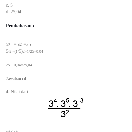
c. 5
d. 25,04
Pembahasan :
5
=5x5=25
2
5
5)
-2 =(1/
2=1/25=0,04
25 + 0,04=25,04
Jawaban : d
4. Nilai dari