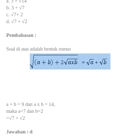
a. 3 + √14
b. 3 + √7
c. √7+ 2
d. √7 + √2
Pembahasan :
Soal di atas adalah bentuk rumus
a + b = 9 dan a x b = 14,
maka a=7 dan b=2
=√7 + √2
Jawaban : d