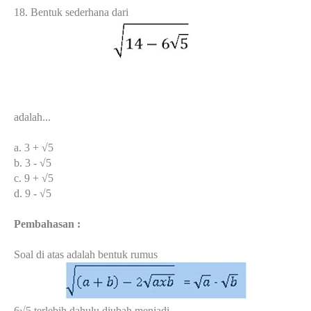
18. Bentuk sederhana dari
adalah...
a. 3 + √5
b. 3 - √5
c. 9 + √5
d. 9 - √5
Pembahasan :
Soal di atas adalah bentuk rumus
6√5 terlebih dahulu diubah menjadi