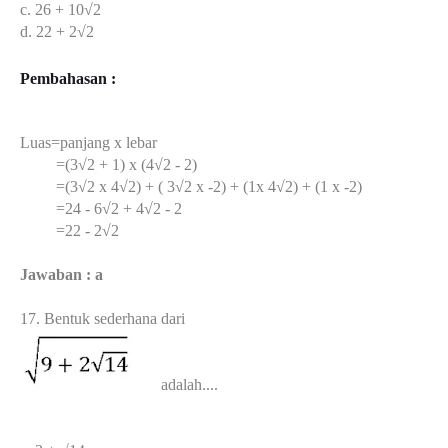
c. 26 + 10√2
d. 22 + 2√2
Pembahasan :
Luas=panjang x lebar
=(3√2 + 1) x (4√2 - 2)
=(3√2 x 4√2) + ( 3√2 x -2) + (1x 4√2) + (1 x -2)
=24 - 6√2 + 4√2 - 2
=22 - 2√2
Jawaban : a
17. Bentuk sederhana dari
adalah....