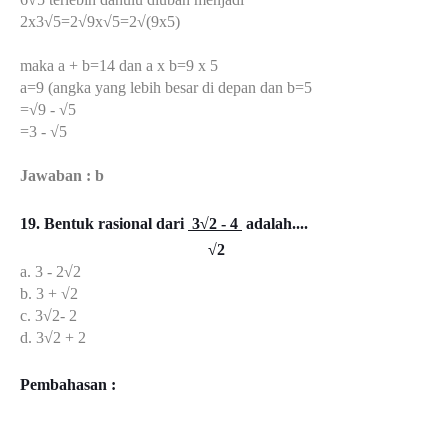
2x3√5=2√9x√5=2√(9x5)
maka a + b=14 dan a x b=9 x 5
a=9 (angka yang lebih besar di depan dan b=5
=√9 - √5
=3 - √5
Jawaban : b
19. Bentuk rasional dari
3√2 - 4
adalah....
√2
a. 3 - 2√2
b. 3 + √2
c. 3√2- 2
d. 3√2 + 2
Pembahasan :