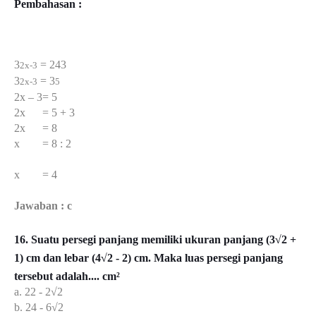
Pembahasan :
3
= 243
2x-3
3
= 3
2x-3
5
2x – 3= 5
2x = 5 + 3
2x = 8
x = 8 : 2
x = 4
Jawaban : c
16. Suatu persegi panjang memiliki ukuran panjang (3√2 +
1) cm dan lebar (4√2 - 2) cm. Maka luas persegi panjang
tersebut adalah.... cm²
a. 22 - 2√2
b. 24 - 6√2