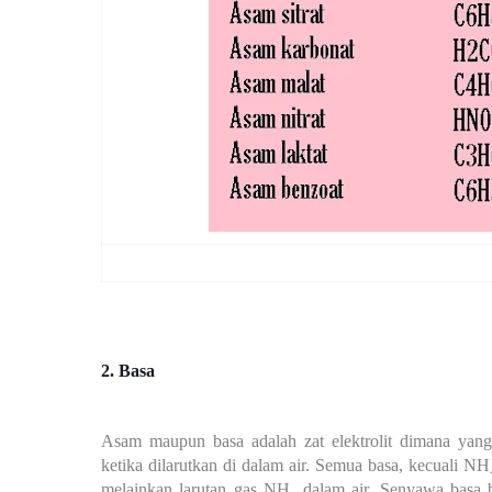
2. Basa
Asam maupun basa adalah zat elektrolit dimana yang
ketika dilarutkan di dalam air. Semua basa, kecuali 
melainkan larutan gas
NH₃
dalam air.
Senyawa basa b