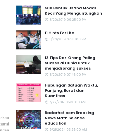
500 Bentuk Usaha Modal
Kecil Yang Menguntungkan
8/20/2019 09:25:00 PM
11 Hints For Life
8/20/2019 07:38:00 PM
13 Tips Dari Orang Paling
Sukses di Dunia untuk
menjadi orang sukses
8/20/2019 07:46:00 PM
Hubungan Satuan Waktu,
Panjang, Berat dan
Kuantitas
7/22/2017 05:30:00 AM
Radarhot com Breaking
askan
News Math Science
education
murni
9/21/2024 03:26:00 AM
angan