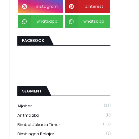
instagram
pinterest
whatsapp
whatsapp
FACEBOOK
SEGMENT
Aljabar
(26)
Aritmatika
(17)
Bimbel Jakarta Timur
(102)
Bimbingan Belajar
(2)