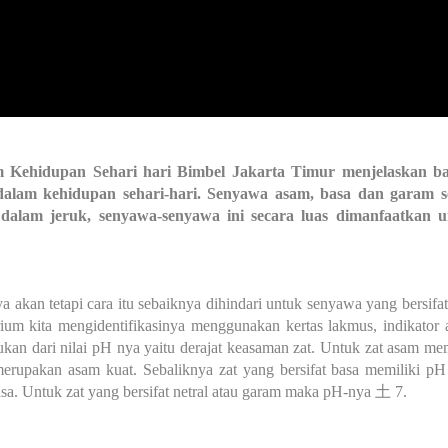
ehidupan Sehari hari Bimbel Jakarta Timur menjelaskan b
alam kehidupan sehari-hari.
Senyawa asam, basa dan garam se
t dalam jeruk, senyawa-senyawa ini secara luas dimanfaatkan 
ya akan tetapi cara itu sebaiknya dihindari untuk senyawa yang bersifat
rium kita mengidentifikasinya menggunakan kertas lakmus, indikator 
kan dari nilai pH nya yaitu derajat keasaman zat. Untuk zat asam mem
merupakan asam kuat. Sebaliknya zat yang bersifat basa memiliki pH
sa. Untuk zat yang bersifat netral atau garam maka pH-nya 土 7.