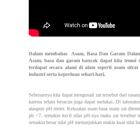
Dalam membahas Asam, Basa Dan Garam Dalam K
Asam, basa dan garam banyak dapat kita temui d
terdapat secara alami di alam seperti asam sitra
industri serta keperluan sehari-hari.
Sebenarnya kita dapat mengenali zat tersebut dari rasan
karena selain beracun juga dapat melukai. Di laborato
ataupun pH meter. Kekuatan asam basa suatu zat ditentu
ph <7, semakin kecil nilai pH-nya maka zat tersebut 
semakin besar nilai pH menunjukkan makin kuat sifat ba