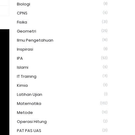
Biologi
(8)
CPNS
(6)
Fisika
(31)
Geometri
(25)
Ilmu Pengetahuan
(19)
Inspirasi
(8)
IPA
(53)
Islami
(6)
IT Training
(71)
Kimia
(11)
Latihan Ujian
(1)
Matematika
(132)
Metode
(10)
Operasi Hitung
(2)
PAT PAS UAS
(21)