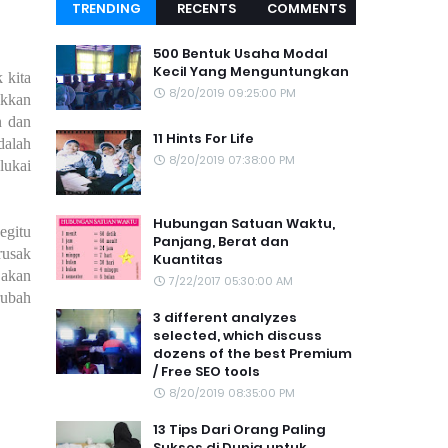
TRENDING
RECENTS
COMMENTS
TOPIC
500 Bentuk Usaha Modal
Kecil Yang Menguntungkan
 kita
8/20/2019 09:25:00 PM
okkan
n dan
11 Hints For Life
dalah
8/20/2019 07:38:00 PM
lukai
Hubungan Satuan Waktu,
egitu
Panjang, Berat dan
rusak
Kuantitas
 akan
7/22/2017 05:30:00 AM
rubah
3 different analyzes
selected, which discuss
dozens of the best Premium
/ Free SEO tools
8/20/2019 08:35:00 PM
13 Tips Dari Orang Paling
Sukses di Dunia untuk