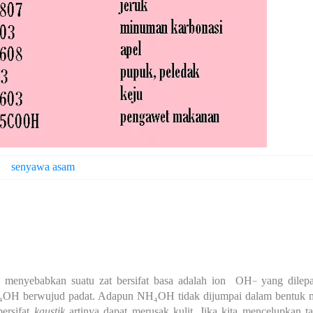
senyawa asam
 menyebabkan suatu zat bersifat basa adalah ion
OH
yang dilep
−
NH₄OH
berwujud padat. Adapun
NH
₄
OH
tidak dijumpai dalam bentuk 
ersifat
kaustik
artinya dapat merusak kulit. Jika kita mencelupkan t