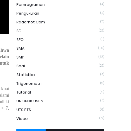
Pemrograman
(4)
Pengukuran
(4)
Radarhot Com
(11)
SD
(27)
SEO
(8)
SMA
(50)
ahwa
lain
SMP
(55)
untuk
Soal
(27)
Statistika
(4)
Trigonometri
(9)
 kuat
Tutorial
(81)
alami
UN UNBK USBN
(4)
iliki
 > 7,
UTS PTS
(6)
Video
(12)