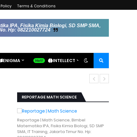
Policy
Terms & Conditions
ika IPA, Fisika Kimia Biologi, SD SMP SMA,
r No. Hp: 082210027724
ENIGMA
INTELLECT
Hubungan Sa
REPORTAGE MATH SCIENCE
Reportage | Math Science, Bimbel
Matematika IPA, Fisika Kimia Biologi, SD SMP
SMA, IT Training, Jakarta Timur No. Hp: