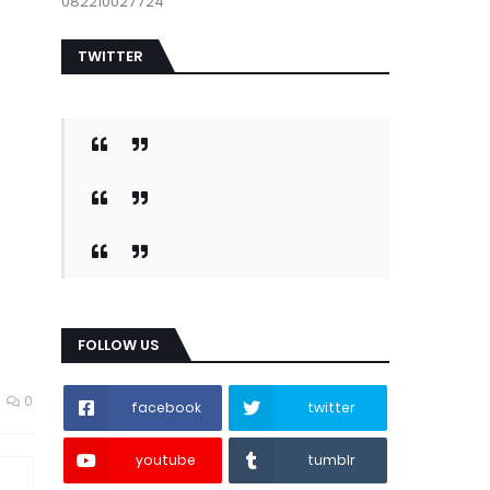
082210027724
TWITTER
FOLLOW US
0
facebook
twitter
youtube
tumblr