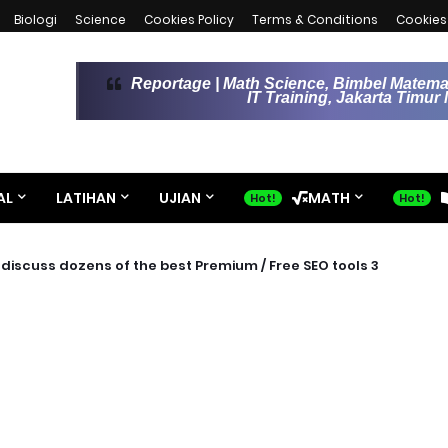
Biologi
Science
Cookies Policy
Terms & Conditions
Cookies 
Reportage | Math Science, Bimbel Matemat
IT Training, Jakarta Timu
AL
LATIHAN
UJIAN
MATH
3 different analyzes selected, which discuss dozens of the best Premium / Free SEO tools