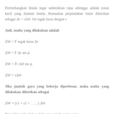
Pertimbangkan benda tegar sedemikian rupa sehingga adalah rotasi
kecil yang dialami benda. Kemudian perpindahan linier diberikan
sebagai Δr = rΔ𝛳. Ini tegak lurus dengan r.
Jadi, usaha yang dilakukan adalah
ΔW = F tegak lurus Δr
ΔW = F Δr sin 𝜙
ΔW = Fr Δ𝛳 sin 𝜙
ΔW = 𝜏Δ𝛳
Jika jumlah gaya yang bekerja diperbesar, maka usaha yang
dilakukan diberikan sebagai
ΔW = (𝜏1 + 𝜏2 + ……) Δ𝛳