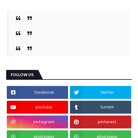
FOLLOW US
facebook
twitter
youtube
tumblr
instagram
pinterest
whatsapp
whatsapp