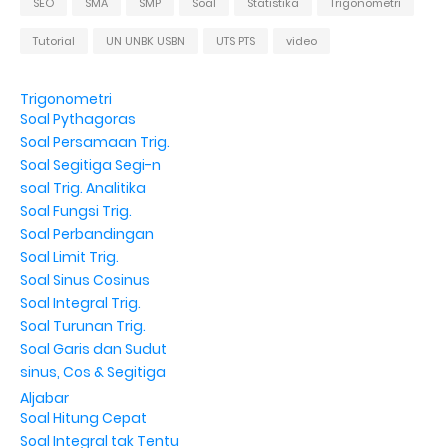
SEO
SMA
SMP
Soal
Statistika
Trigonometri
Tutorial
UN UNBK USBN
UTS PTS
video
Trigonometri
Soal Pythagoras
Soal Persamaan Trig.
Soal Segitiga Segi-n
soal Trig. Analitika
Soal Fungsi Trig.
Soal Perbandingan
Soal Limit Trig.
Soal Sinus Cosinus
Soal Integral Trig.
Soal Turunan Trig.
Soal Garis dan Sudut
sinus, Cos & Segitiga
Aljabar
Soal Hitung Cepat
Soal Integral tak Tentu