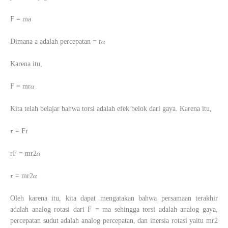
F = ma
Dimana a adalah percepatan = r𝛼
Karena itu,
F = mr𝛼
Kita telah belajar bahwa torsi adalah efek belok dari gaya. Karena itu,
𝜏 = Fr
rF = mr2𝛼
𝜏 = mr2𝛼
Oleh karena itu, kita dapat mengatakan bahwa persamaan terakhir
adalah analog rotasi dari F = ma sehingga torsi adalah analog gaya,
percepatan sudut adalah analog percepatan, dan inersia rotasi yaitu mr2