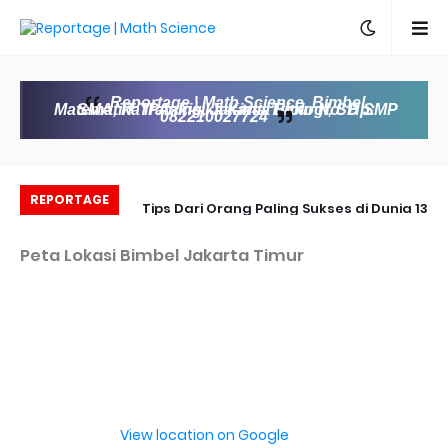
Reportage | Math Science, Bimbel
Matematika IPA, Fisika Kimia Biologi, SD SMP SMA, IT Training, Jakarta Timur No. Hp:
082210027724
REPORTAGE
entuk Aljabar
13 Tips Dari Orang Paling Sukses di Dunia
untuk menjadi orang sukses
di
Peta Lokasi Bimbel Jakarta Timur
View location on Google