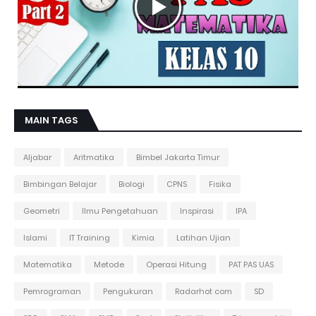
MAIN TAGS
Aljabar
Aritmatika
Bimbel Jakarta Timur
Bimbingan Belajar
Biologi
CPNS
Fisika
Geometri
Ilmu Pengetahuan
Inspirasi
IPA
Islami
IT Training
Kimia
Latihan Ujian
Matematika
Metode
Operasi Hitung
PAT PAS UAS
Pemrograman
Pengukuran
Radarhot com
SD