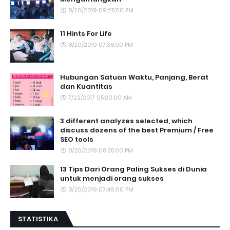
8/20/2019 09:25:00 PM
11 Hints For Life
8/20/2019 07:38:00 PM
Hubungan Satuan Waktu, Panjang, Berat
dan Kuantitas
7/22/2017 05:30:00 AM
3 different analyzes selected, which
discuss dozens of the best Premium / Free
SEO tools
8/20/2019 08:35:00 PM
13 Tips Dari Orang Paling Sukses di Dunia
untuk menjadi orang sukses
8/20/2019 07:46:00 PM
STATISTIKA