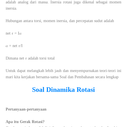
adalah analog dari massa. Inersia rotasi juga dikenal sebagai momen
inersia.
Hubungan antara torsi, momen inersia, dan percepatan sudut adalah
net 𝜏 = I𝛼
𝛼 = net 𝜏/I
Dimana net 𝜏 adalah torsi total
Untuk dapat melangkah lebih jauh dan menyempurnakan teori-teori ini
mari kita kerjakan bersama-sama Soal dan Pembahasan secara lengkap
Soal Dinamika Rotasi
Pertanyaan-pertanyaan
Apa itu Gerak Rotasi?