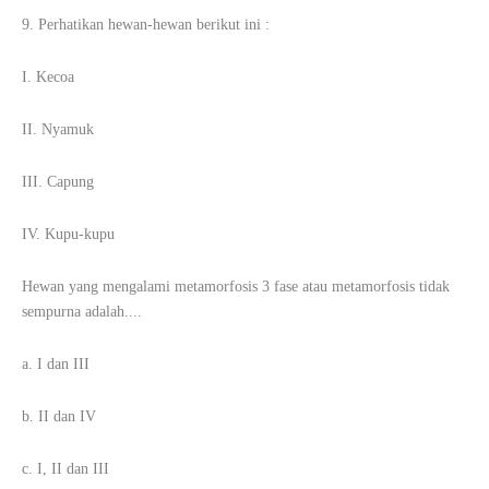
9. Perhatikan hewan-hewan berikut ini :
I. Kecoa
II. Nyamuk
III. Capung
IV. Kupu-kupu
Hewan yang mengalami metamorfosis 3 fase atau metamorfosis tidak
sempurna adalah....
a. I dan III
b. II dan IV
c. I, II dan III