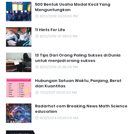
500 Bentuk Usaha Modal Kecil Yang
Menguntungkan
8/20/2019 09:25:00 PM
11 Hints For Life
8/20/2019 07:38:00 PM
13 Tips Dari Orang Paling Sukses di Dunia
untuk menjadi orang sukses
8/20/2019 07:46:00 PM
Hubungan Satuan Waktu, Panjang, Berat
dan Kuantitas
7/22/2017 05:30:00 AM
Radarhot com Breaking News Math Science
education
9/21/2024 03:26:00 AM