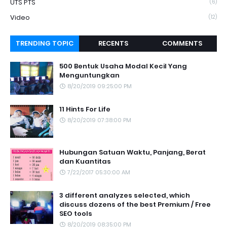
UTS PTS
(6)
Video
(12)
TRENDING TOPIC
RECENTS
COMMENTS
500 Bentuk Usaha Modal Kecil Yang
Menguntungkan
8/20/2019 09:25:00 PM
11 Hints For Life
8/20/2019 07:38:00 PM
Hubungan Satuan Waktu, Panjang, Berat
dan Kuantitas
7/22/2017 05:30:00 AM
3 different analyzes selected, which
discuss dozens of the best Premium / Free
SEO tools
8/20/2019 08:35:00 PM