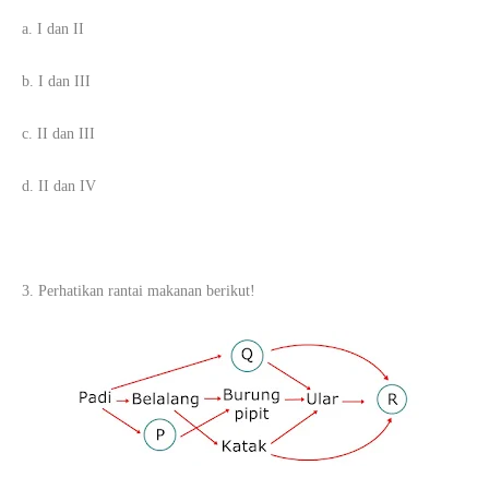
a. I dan II
b. I dan III
c. II dan III
d. II dan IV
3. Perhatikan rantai makanan berikut!