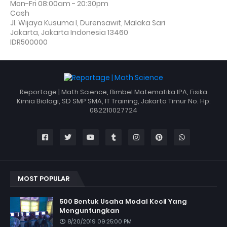
Mon-Fri 08:00am - 20:30pm
Cash
Jl. Wijaya Kusuma I, Durensawit, Malaka Sari
Jakarta
,
Jakarta Indonesia
13460
IDR500000
Reportage | Math Science, Bimbel Matematika IPA, Fisika
Kimia Biologi, SD SMP SMA, IT Training, Jakarta Timur No. Hp:
082210027724
MOST POPULAR
500 Bentuk Usaha Modal Kecil Yang
Menguntungkan
8/20/2019 09:25:00 PM