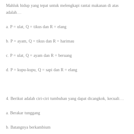
Mahluk hidup yang tepat untuk melengkapi rantai makanan di atas
adalah....
a. P = ulat, Q = tikus dan R = elang
b. P = ayam, Q = tikus dan R = harimau
c.
P = ulat, Q = ayam dan R = beruang
d. P = kupu-kupu, Q = sapi dan R = elang
4. Berikut adalah ciri-ciri tumbuhan yang dapat dicangkok, kecuali....
a. Berakar tunggang
b. Batangnya berkambium