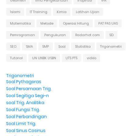
Geometri
Ilmu Pengetahuan
Inspirasi
IPA
Islami
IT Training
Kimia
Latihan Ujian
Matematika
Metode
Operasi Hitung
PAT PAS UAS
Pemrograman
Pengukuran
Radarhot com
SD
SEO
SMA
SMP
Soal
Statistika
Trigonometri
Tutorial
UN UNBK USBN
UTS PTS
video
Trigonometri
Soal Pythagoras
Soal Persamaan Trig.
Soal Segitiga Segi-n
soal Trig. Analitika
Soal Fungsi Trig.
Soal Perbandingan
Soal Limit Trig.
Soal Sinus Cosinus