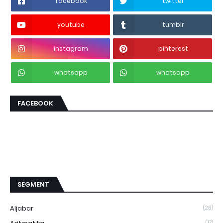
facebook
twitter
youtube
tumblr
instagram
pinterest
whatsapp
whatsapp
FACEBOOK
SEGMENT
Aljabar
(26)
(17)