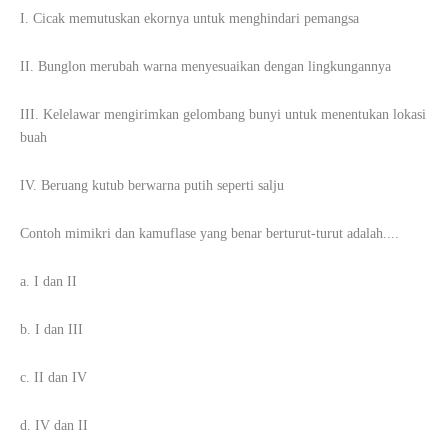
I. Cicak memutuskan ekornya untuk menghindari pemangsa
II. Bunglon merubah warna menyesuaikan dengan lingkungannya
III. Kelelawar mengirimkan gelombang bunyi untuk menentukan lokasi
buah
IV. Beruang kutub berwarna putih seperti salju
Contoh mimikri dan kamuflase yang benar berturut-turut adalah....
a. I dan II
b. I dan III
c. II dan IV
d. IV dan II