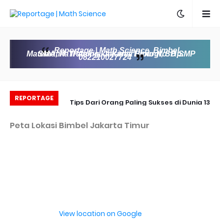
Reportage | Math Science, Bimbel
Matematika IPA, Fisika Kimia Biologi, SD SMP SMA, IT Training, Jakarta Timur No. Hp:
082210027724
REPORTAGE
entuk Aljabar
13 Tips Dari Orang Paling Sukses di Dunia
untuk menjadi orang sukses
di
Peta Lokasi Bimbel Jakarta Timur
View location on Google