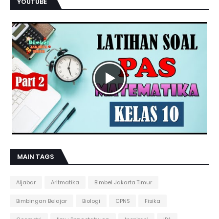
YOUTUBE
MAIN TAGS
Aljabar
Aritmatika
Bimbel Jakarta Timur
Bimbingan Belajar
Biologi
CPNS
Fisika