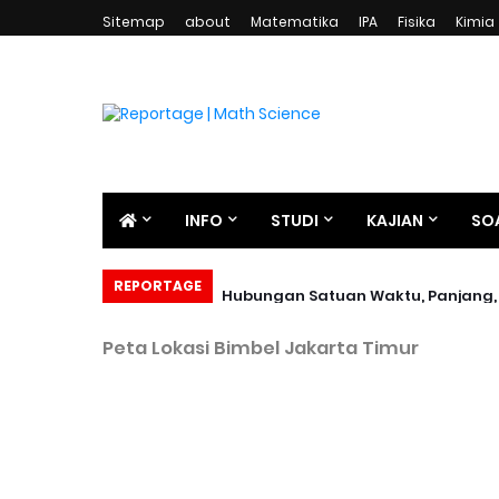
Sitemap
about
Matematika
IPA
Fisika
Kimia
INFO
STUDI
KAJIAN
SO
REPORTAGE
Hubungan Satuan Waktu, Panjang, 
Peta Lokasi Bimbel Jakarta Timur