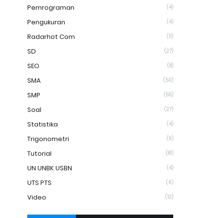
Pemrograman
(4)
Pengukuran
(4)
Radarhot Com
(11)
SD
(27)
SEO
(8)
SMA
(50)
SMP
(55)
Soal
(27)
Statistika
(4)
Trigonometri
(9)
Tutorial
(81)
UN UNBK USBN
(4)
UTS PTS
(6)
Video
(12)