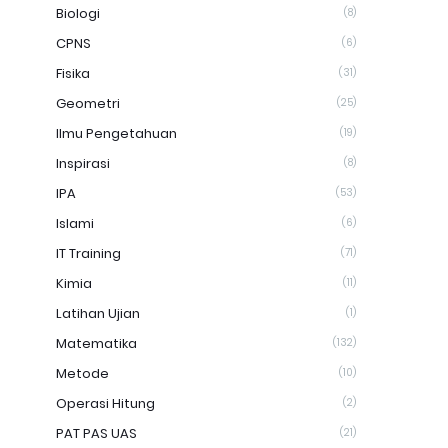
Biologi
(8)
CPNS
(6)
Fisika
(31)
Geometri
(25)
Ilmu Pengetahuan
(19)
Inspirasi
(8)
IPA
(53)
Islami
(6)
IT Training
(71)
Kimia
(11)
Latihan Ujian
(1)
Matematika
(132)
Metode
(10)
Operasi Hitung
(2)
PAT PAS UAS
(21)