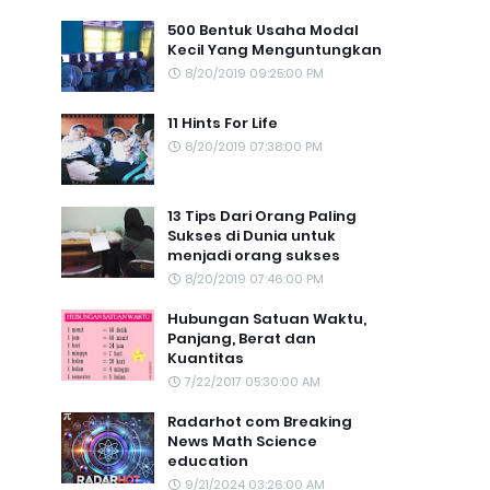
500 Bentuk Usaha Modal
Kecil Yang Menguntungkan
8/20/2019 09:25:00 PM
11 Hints For Life
8/20/2019 07:38:00 PM
13 Tips Dari Orang Paling
Sukses di Dunia untuk
menjadi orang sukses
8/20/2019 07:46:00 PM
Hubungan Satuan Waktu,
Panjang, Berat dan
Kuantitas
7/22/2017 05:30:00 AM
Radarhot com Breaking
News Math Science
education
9/21/2024 03:26:00 AM