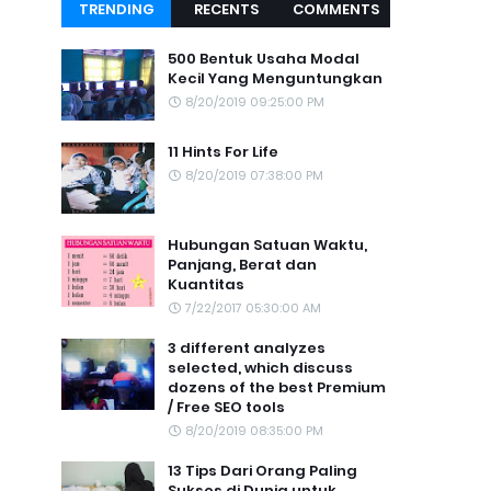
TRENDING
RECENTS
COMMENTS
TOPIC
500 Bentuk Usaha Modal
Kecil Yang Menguntungkan
8/20/2019 09:25:00 PM
11 Hints For Life
8/20/2019 07:38:00 PM
Hubungan Satuan Waktu,
Panjang, Berat dan
Kuantitas
7/22/2017 05:30:00 AM
3 different analyzes
selected, which discuss
dozens of the best Premium
/ Free SEO tools
8/20/2019 08:35:00 PM
13 Tips Dari Orang Paling
Sukses di Dunia untuk