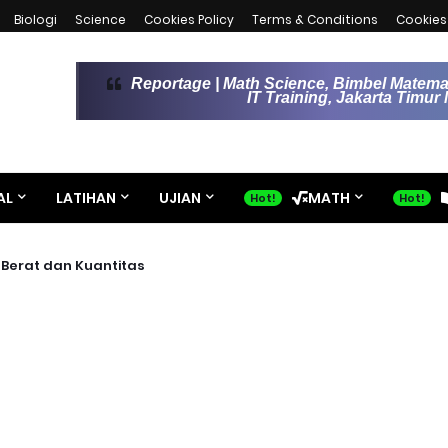
Biologi
Science
Cookies Policy
Terms & Conditions
Cookies 
Reportage | Math Science, Bimbel Matemat
IT Training, Jakarta Timu
AL
LATIHAN
UJIAN
MATH
Berat dan Kuantitas