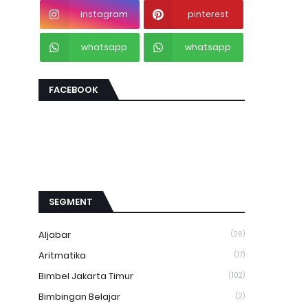
instagram
pinterest
whatsapp
whatsapp
FACEBOOK
SEGMENT
Aljabar
(26)
Aritmatika
(17)
Bimbel Jakarta Timur
(102)
Bimbingan Belajar
(2)