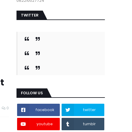
082210027724
TWITTER
t
FOLLOW US
0
facebook
twitter
youtube
tumblr