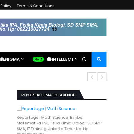
Policy
Terms & Conditions
ika IPA, Fisika Kimia Biologi, SD SMP SMA,
r No. Hp: 082210027724
ENIGMA
INTELLECT
1
REPORTAGE MATH SCIENCE
Reportage | Math Science, Bimbel
Matematika IPA, Fisika Kimia Biologi, SD SMP
SMA, IT Training, Jakarta Timur No. Hp: