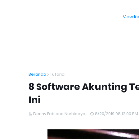
View l
Beranda
Tutorial
8 Software Akunting T
Ini
Denny Febiana Nurhidayat
8/20/2019 08:12:00 PM