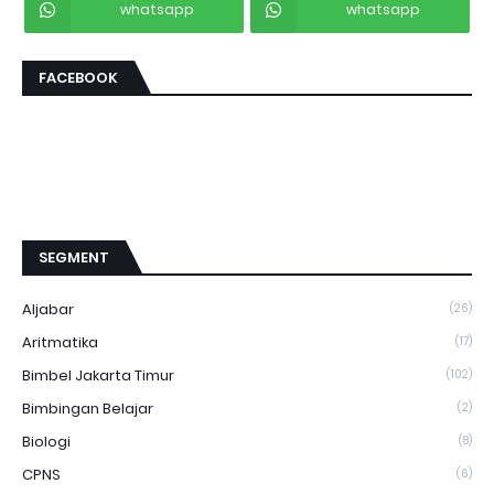
whatsapp
whatsapp
FACEBOOK
SEGMENT
Aljabar
(26)
Aritmatika
(17)
Bimbel Jakarta Timur
(102)
Bimbingan Belajar
(2)
Biologi
(8)
CPNS
(6)