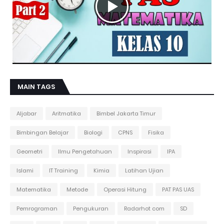
MAIN TAGS
Aljabar
Aritmatika
Bimbel Jakarta Timur
Bimbingan Belajar
Biologi
CPNS
Fisika
Geometri
Ilmu Pengetahuan
Inspirasi
IPA
Islami
IT Training
Kimia
Latihan Ujian
Matematika
Metode
Operasi Hitung
PAT PAS UAS
Pemrograman
Pengukuran
Radarhot com
SD