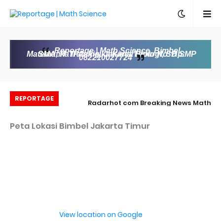
Reportage | Math Science, Bimbel
Matematika IPA, Fisika Kimia Biologi, SD SMP SMA, IT Training, Jakarta Timur No. Hp:
082210027724
REPORTAGE
Bathin dan Akhlak
Radarhot com Breaking News Math
Science education
Peta Lokasi Bimbel Jakarta Timur
View location on Google