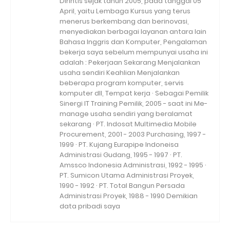
Dirintis sejak tahun 2005, pada tanggal 05
April, yaitu Lembaga Kursus yang terus
menerus berkembang dan berinovasi,
menyediakan berbagai layanan antara lain
Bahasa Inggris dan Komputer, Pengalaman
bekerja saya sebelum mempunyai usaha ini
adalah : Pekerjaan Sekarang Menjalankan
usaha sendiri Keahlian Menjalankan
beberapa program komputer, servis
komputer dll, Tempat kerja · Sebagai Pemilik
Sinergi IT Training Pemilik, 2005 - saat ini Me-
manage usaha sendiri yang beralamat
sekarang · PT. Indosat Multimedia Mobile
Procurement, 2001 - 2003 Purchasing, 1997 -
1999 · PT. Kujang Eurapipe Indoneisa
Administrasi Gudang, 1995 - 1997 · PT.
Amssco Indonesia Administrasi, 1992 - 1995 ·
PT. Sumicon Utama Administrasi Proyek,
1990 - 1992 · PT. Total Bangun Persada
Administrasi Proyek, 1988 - 1990 Demikian
data pribadi saya