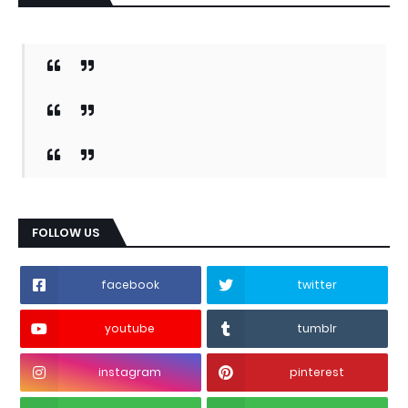
FOLLOW US
facebook
twitter
youtube
tumblr
instagram
pinterest