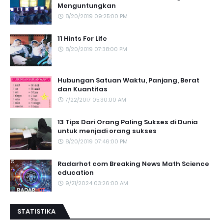
Menguntungkan
8/20/2019 09:25:00 PM
11 Hints For Life
8/20/2019 07:38:00 PM
Hubungan Satuan Waktu, Panjang, Berat
dan Kuantitas
7/22/2017 05:30:00 AM
13 Tips Dari Orang Paling Sukses di Dunia
untuk menjadi orang sukses
8/20/2019 07:46:00 PM
Radarhot com Breaking News Math Science
education
9/21/2024 03:26:00 AM
STATISTIKA