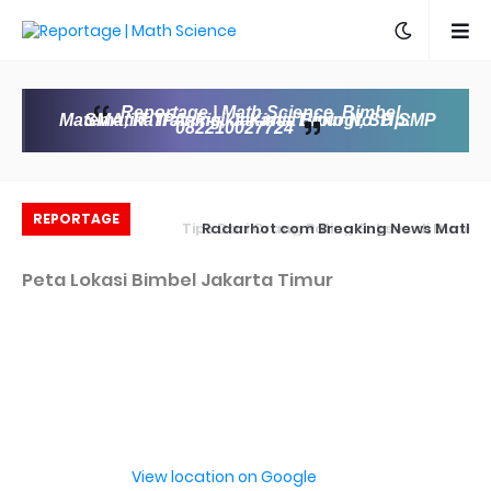
Reportage | Math Science, Bimbel
Matematika IPA, Fisika Kimia Biologi, SD SMP SMA, IT Training, Jakarta Timur No. Hp:
082210027724
REPORTAGE
Bathin dan Akhlak
Radarhot com Breaking News Math
Science education
Peta Lokasi Bimbel Jakarta Timur
View location on Google