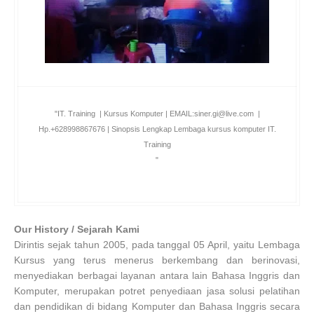
"IT. Training | Kursus Komputer | EMAIL:siner.gi@live.com |
Hp.+628998867676 | Sinopsis Lengkap Lembaga kursus komputer IT.
Training
"
Our History / Sejarah Kami
Dirintis sejak tahun 2005, pada tanggal 05 April, yaitu Lembaga
Kursus yang terus menerus berkembang dan berinovasi,
menyediakan berbagai layanan antara lain Bahasa Inggris dan
Komputer, merupakan potret penyediaan jasa solusi pelatihan
dan pendidikan di bidang Komputer dan Bahasa Inggris secara