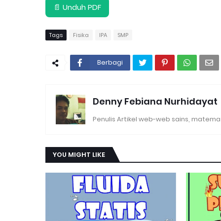
📄 Unduh PDF
Tags
Fisika
IPA
SMP
Berbagi
Denny Febiana Nurhidayat
Penulis Artikel web-web sains, matemat
YOU MIGHT LIKE