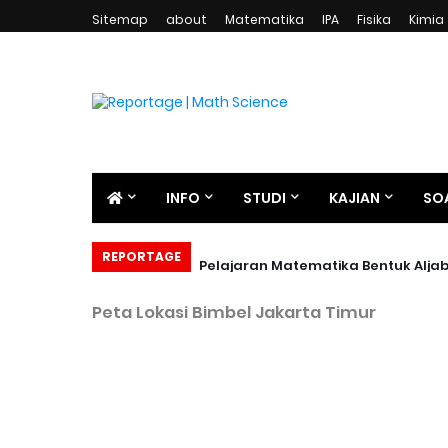
Sitemap
about
Matematika
IPA
Fisika
Kimia
INFO
STUDI
KAJIAN
SO
REPORTAGE
Pelajaran Matematika Bentuk Alja
Peta Lokasi Bimbel Jakarta Timur