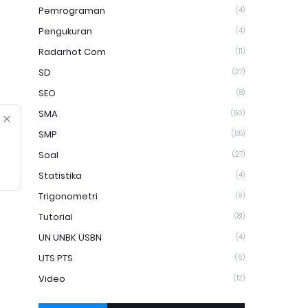
Pemrograman
(4)
Pengukuran
(4)
Radarhot Com
(11)
SD
(27)
SEO
(8)
SMA
(50)
SMP
(55)
Soal
(27)
Statistika
(4)
Trigonometri
(9)
Tutorial
(81)
UN UNBK USBN
(4)
UTS PTS
(6)
Video
(12)