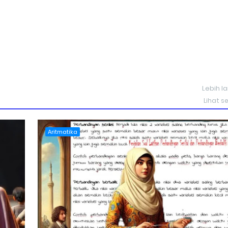
Lebih l
Lihat 
Aritmatika