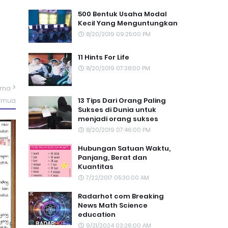
500 Bentuk Usaha Modal
Kecil Yang Menguntungkan
8/20/2019 09:25:00 PM
11 Hints For Life
8/20/2019 07:38:00 PM
ama
13 Tips Dari Orang Paling
semua
Sukses di Dunia untuk
menjadi orang sukses
8/20/2019 07:46:00 PM
Hubungan Satuan Waktu,
Panjang, Berat dan
Kuantitas
7/22/2017 05:30:00 AM
Radarhot com Breaking
News Math Science
education
9/21/2024 03:26:00 AM