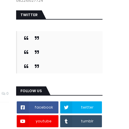
082210027724
TWITTER
FOLLOW US
0
facebook
twitter
youtube
tumblr