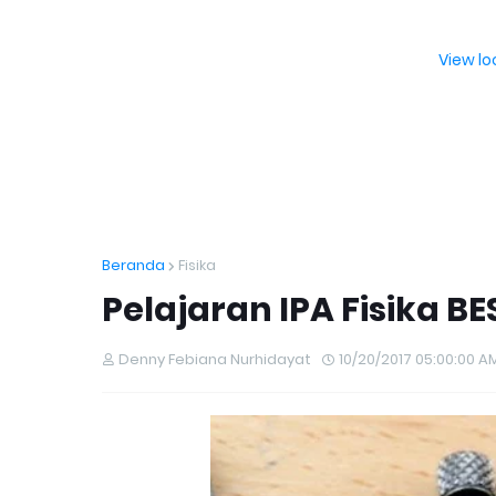
View l
Beranda
Fisika
Pelajaran IPA Fisika 
Denny Febiana Nurhidayat
10/20/2017 05:00:00 A