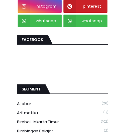
instagram
pinterest
whatsapp
whatsapp
FACEBOOK
SEGMENT
Aljabar
(26)
Aritmatika
(17)
Bimbel Jakarta Timur
(102)
Bimbingan Belajar
(2)