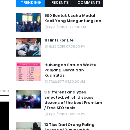
TRENDING
RECENTS
COMMENTS
TOPIC
500 Bentuk Usaha Modal
Kecil Yang Menguntungkan
8/20/2019 09:25:00 PM
11 Hints For Life
8/20/2019 07:38:00 PM
Hubungan Satuan Waktu,
Panjang, Berat dan
Kuantitas
7/22/2017 05:30:00 AM
semua
3 different analyzes
selected, which discuss
dozens of the best Premium
/ Free SEO tools
8/20/2019 08:35:00 PM
13 Tips Dari Orang Paling
Sukses di Dunia untuk