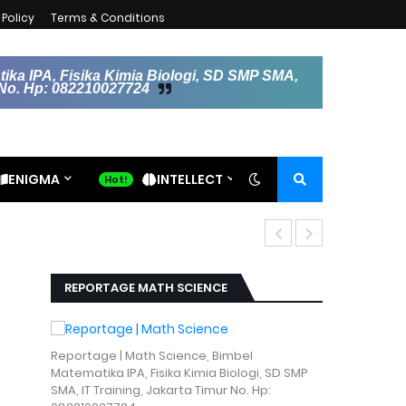
Policy
Terms & Conditions
ika IPA, Fisika Kimia Biologi, SD SMP SMA,
r No. Hp: 082210027724
ENIGMA
INTELLECT
REPORTAGE MATH SCIENCE
Reportage | Math Science, Bimbel
Matematika IPA, Fisika Kimia Biologi, SD SMP
SMA, IT Training, Jakarta Timur No. Hp: