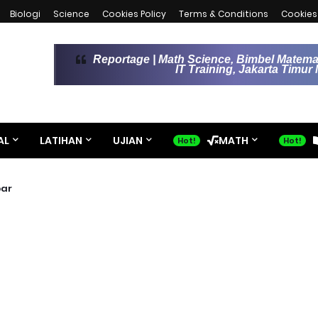
Biologi
Science
Cookies Policy
Terms & Conditions
Cookies 
Reportage | Math Science, Bimbel Matemat
IT Training, Jakarta Timu
AL
LATIHAN
UJIAN
MATH
bar