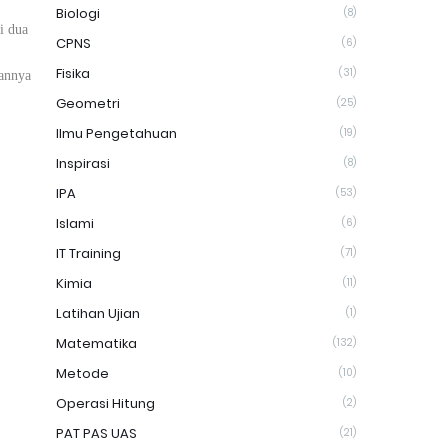
Biologi
(8)
i dua
CPNS
(6)
Fisika
(31)
annya
Geometri
(25)
Ilmu Pengetahuan
(19)
Inspirasi
(8)
IPA
(53)
Islami
(6)
IT Training
(71)
Kimia
(11)
Latihan Ujian
(1)
Matematika
(132)
Metode
(10)
Operasi Hitung
(2)
PAT PAS UAS
(21)