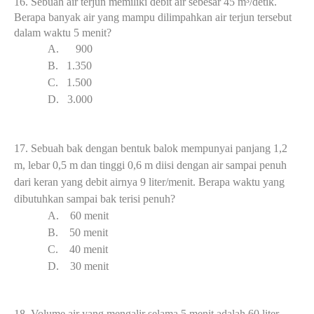
16. S
ebuah air terjun memiliki debit air sebesar 45 m³
/detik.
Berapa banyak air yang mampu dilimpahkan air terjun tersebut
dalam waktu 5 menit?
A.
90
0
B.
1.35
0
C.
1.50
0
D.
3.00
0
17.
Sebuah bak dengan bentuk balok mempunyai panjang 1,2
m, lebar 0,5 m dan tinggi 0,6 m diisi dengan air sampai penuh
dari keran yang debit airnya 9 liter/menit. Berapa waktu yang
dibutuhkan sampai bak terisi penuh?
A.
6
0 menit
B.
5
0 menit
C.
40 menit
D.
3
0 menit
18.
Volume air yang mengalir selama 5 menit adalah 60 liter.