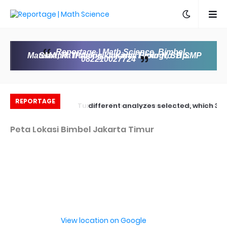
Reportage | Math Science, Bimbel
Matematika IPA, Fisika Kimia Biologi, SD SMP SMA, IT Training, Jakarta Timur No. Hp:
082210027724
REPORTAGE
sehat pengganti
3 different analyzes selected, which
Tu
mbel Jakarta Timur
discuss dozens of the best Premium / Free
Peta Lokasi Bimbel Jakarta Timur
SEO tools
View location on Google