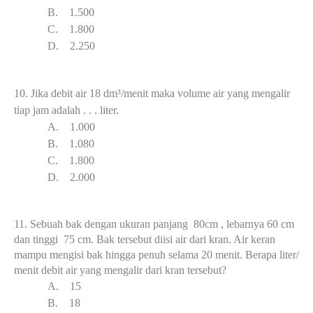
B.
1.500
C.
1.800
D.
2.25
0
10.
Jika debit air 18 d
m³
/menit maka volume air yang mengalir
tiap jam adalah . . . liter.
A.
1.000
B.
1.080
C.
1.8
00
D.
2.00
0
11. Sebuah b
ak dengan ukuran panjang 80cm , lebarnya 60 cm
dan tinggi 75 cm. Bak tersebut diisi air dari kran. Air keran
mampu mengisi bak hingga penuh selama 20 menit. Berapa liter/
menit debit air yang mengalir dari kran tersebut?
A.
15
B.
18