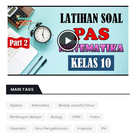
MAIN TAGS
Aljabar
Aritmatika
Bimbel Jakarta Timur
Bimbingan Belajar
Biologi
CPNS
Fisika
Geometri
Ilmu Pengetahuan
Inspirasi
IPA