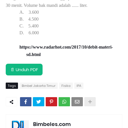
30 menit. Volume bak mandi adalah ...... liter.
A.
3.6
00
B.
4.5
00
C.
5.
400
D.
6.0
00
https://www.radarhot.com/2017/10/debit-materi-
sd.html
📄 Unduh PDF
Tags
Bimbel Jakarta Timur
Fisika
IPA
Bimbeles.com