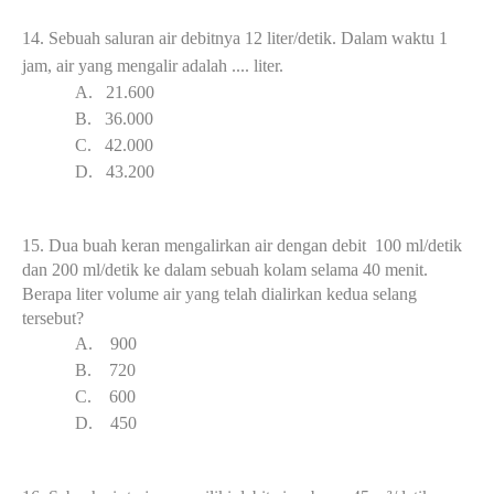
14.
Sebuah saluran air debitnya 12 liter/detik. Dalam waktu 1
jam, air yang mengalir adalah .... liter.
A.
21.60
0
B.
36.00
0
C.
42.00
0
D.
43.20
0
15.
Dua buah keran mengalirkan air dengan debit 100 ml/detik
dan 200 ml/detik ke dalam sebuah kolam selama 40 menit.
Berapa liter volume air yang telah dialirkan kedua selang
tersebut?
A.
9
00
B.
72
0
C.
6
00
D.
45
0