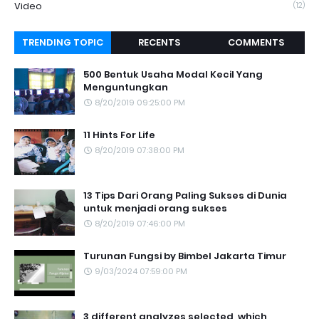
Video
(12)
TRENDING TOPIC
RECENTS
COMMENTS
500 Bentuk Usaha Modal Kecil Yang
Menguntungkan
8/20/2019 09:25:00 PM
11 Hints For Life
8/20/2019 07:38:00 PM
13 Tips Dari Orang Paling Sukses di Dunia
untuk menjadi orang sukses
8/20/2019 07:46:00 PM
Turunan Fungsi by Bimbel Jakarta Timur
9/03/2024 07:59:00 PM
3 different analyzes selected, which