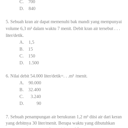
C.
700
D.
840
5.
Sebuah kran air dapat memenuhi bak mandi yang mempunyai
volume 6,3
m³
dalam waktu 7 menit. Debit kran air tersebut . . .
liter/detik.
A.
1,5
B.
15
C.
150
D.
1.5
00
6.
Nilai debit
54.000 liter/detik=. . .
m³
/menit.
A.
90.000
B.
32.400
C.
3.240
D.
90
7.
Sebuah penampungan air berukuran 1,2 m³ diisi air dari keran
yang debitnya 30 liter/menit. Berapa waktu yang dibutuhkan