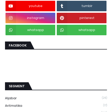
youtube
tumblr
instagram
pinterest
whatsapp
whatsapp
FACEBOOK
SEGMENT
Aljabar
(26)
Aritmatika
(17)