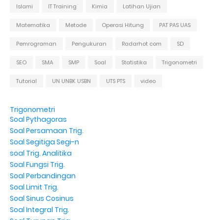
Islami
IT Training
Kimia
Latihan Ujian
Matematika
Metode
Operasi Hitung
PAT PAS UAS
Pemrograman
Pengukuran
Radarhot com
SD
SEO
SMA
SMP
Soal
Statistika
Trigonometri
Tutorial
UN UNBK USBN
UTS PTS
video
Trigonometri
Soal Pythagoras
Soal Persamaan Trig.
Soal Segitiga Segi-n
soal Trig. Analitika
Soal Fungsi Trig.
Soal Perbandingan
Soal Limit Trig.
Soal Sinus Cosinus
Soal Integral Trig.