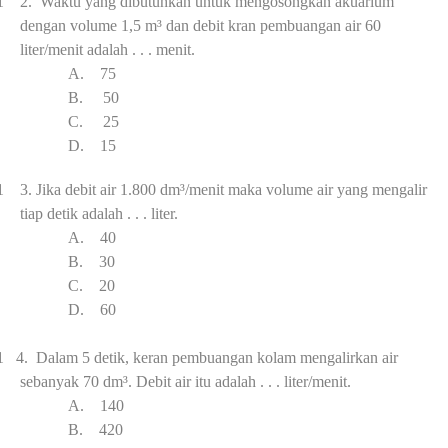
1 2.
Waktu yang dibutuhkan untuk mengosongkan akuarium
dengan volume 1,5
m³
dan debit kran pembuangan air 60
liter/menit adalah . . . menit.
A.
75
B.
50
C.
25
D.
15
1 3.
Jika debit air 1.800 d
m³
/menit maka volume air yang mengalir
tiap detik adalah . . . liter.
A.
40
B.
3
0
C.
20
D.
6
0
1 4.
Dalam 5 detik, keran pembuangan kolam mengalirkan air
sebanyak 70 d
m³
. Debit air itu adalah . . . liter/menit.
A.
14
0
B.
420