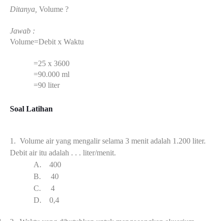
Ditanya,
Volume ?
Jawab :
Volume=Debit x Waktu
=25 x 3600
=90.000 ml
=90 liter
Soal Latihan
1.
Volume air yang mengalir selama 3 menit adalah 1.200 liter.
Debit air itu adalah . . . liter/menit.
A.
4
00
B.
4
0
C.
4
D.
0,4