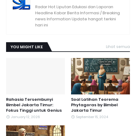
Radar Hot Liputan Edukasi dan Laporan
Headline Kabar Berita Informasi / Breaking
news Information Update hangat terkini
hari ini
YOU MIGHT LIKE
Lihat semua
Rahasia Tersembunyi
Soal Latihan Teorema
Bimbel Jakarta Timur:
Phytagoras by Bimbel
Fokus Tinggi untuk Genius
Jakarta Timur
January 12, 2026
September 15, 2024