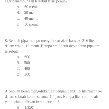
agar penampungan tersebut terisi penuh?
A.
6
0 menit
B.
5
0 menit
C.
40 menit
D.
3
0 menit
8.
Sebuah pipa mampu mengalirkan air sebanyak 216 liter air
dalam waktu 12 menit. Berapa cm³/ detik debit aliran pipa air
tersebut?
A.
6
00
B.
5
00
C.
400
D.
3
00
9. Se
buah keran mengalirkan air dengan debit 15 liter/menit ke
dalam sebuah kolam selama 1,5 jam. Berapa liter volume air
yang telah dialirkan keran tersebut?
A.
1.350