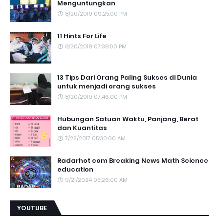
Menguntungkan
8/20/2019 09:25:00 PM
11 Hints For Life
8/20/2019 07:38:00 PM
13 Tips Dari Orang Paling Sukses di Dunia
untuk menjadi orang sukses
8/20/2019 07:46:00 PM
Hubungan Satuan Waktu, Panjang, Berat
dan Kuantitas
7/22/2017 05:30:00 AM
Radarhot com Breaking News Math Science
education
9/21/2024 03:26:00 AM
YOUTUBE