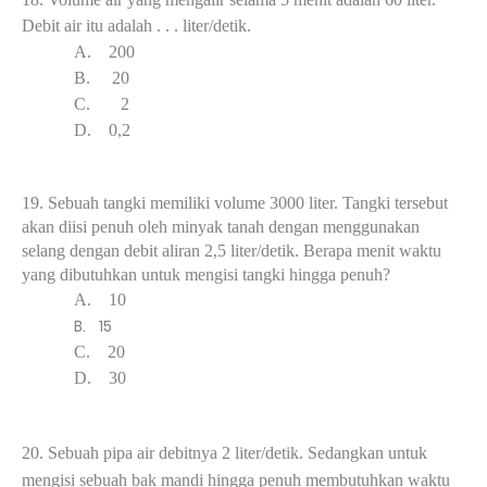
Debit air itu adalah . . . liter/detik.
A.
2
00
B.
2
0
C.
2
D.
0,2
19.
Sebuah tangki memiliki volume 3000 liter. Tangki tersebut
akan diisi penuh oleh minyak tanah dengan menggunakan
selang dengan debit aliran 2,5 liter/detik. Berapa menit waktu
yang dibutuhkan untuk mengisi tangki hingga penuh?
A.
1
0
B.
15
C.
2
0
D.
3
0
20.
Sebuah pipa air debitnya 2 liter/detik. Sedangkan untuk
mengisi sebuah bak mandi hingga penuh membutuhkan waktu