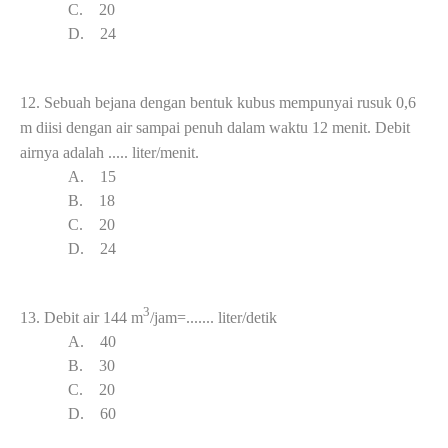
C.
20
D.
24
12.
Sebuah bejana dengan bentuk kubus mempunyai rusuk 0,6
m diisi dengan air sampai penuh dalam waktu 12 menit. Debit
airnya adalah ..... liter/menit.
A.
15
B.
18
C.
20
D.
24
3
13.
Debit air 144 m
/jam=....... liter/detik
A.
40
B.
3
0
C.
20
D.
6
0