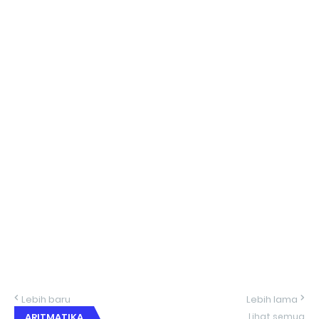
Lebih baru
Lebih lama
ARITMATIKA
Lihat semua