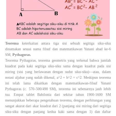
Teorema
keterkaitan antara tiga sisi sebuah segitiga siku-siku
dinamakan sesuai nama filsuf dan matematikawan Yunani abad ke-6
SM,
Pythagoras.
Teorema Pythagoras, teorema geometris yang terkenal bahwa jumlah
kuadrat pada kaki segitiga siku-siku sama dengan kuadrat pada sisi
miring (sisi yang berlawanan dengan sudut siku-siku)—atau, dalam
notasi aljabar yang sudah dikenal, a^2 + b^2 = c^2. Meskipun teorema
ini telah lama dikaitkan dengan matematikawan-filsuf Yunani
Pythagoras (c. 570–500/490 SM), teorema ini sebenarnya jauh lebih
tua. Empat tablet Babilonia dari sekitar tahun 1900-1600 SM
menunjukkan beberapa pengetahuan teorema, dengan perhitungan yang
sangat akurat dari akar kuadrat dari 2 (panjang sisi miring dari segitiga
siku-siku dengan panjang kedua kaki sama dengan 1) dan daftar