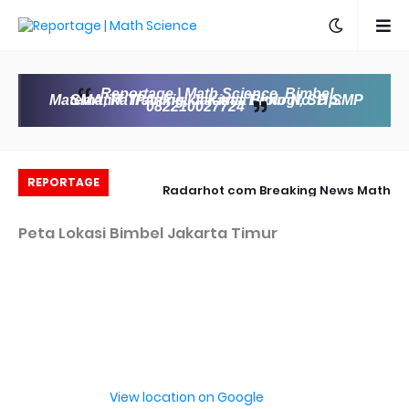
Reportage | Math Science, Bimbel
Matematika IPA, Fisika Kimia Biologi, SD SMP SMA, IT Training, Jakarta Timur No. Hp:
082210027724
REPORTAGE
Bathin dan Akhlak
Radarhot com Breaking News Math
Science education
Peta Lokasi Bimbel Jakarta Timur
View location on Google