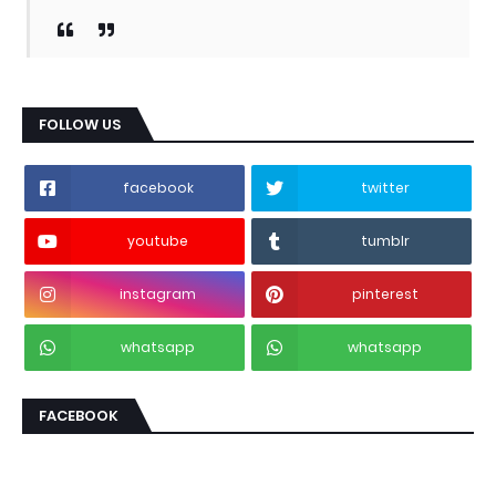
FOLLOW US
facebook
twitter
youtube
tumblr
instagram
pinterest
whatsapp
whatsapp
FACEBOOK