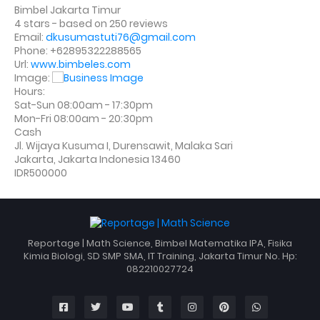
Bimbel Jakarta Timur
4
stars - based on
250
reviews
Email:
dkusumastuti76@gmail.com
Phone:
+62895322288565
Url:
www.bimbeles.com
Image:
Hours:
Sat-Sun 08:00am - 17:30pm
Mon-Fri 08:00am - 20:30pm
Cash
Jl. Wijaya Kusuma I, Durensawit, Malaka Sari
Jakarta
,
Jakarta Indonesia
13460
IDR500000
Reportage | Math Science, Bimbel Matematika IPA, Fisika
Kimia Biologi, SD SMP SMA, IT Training, Jakarta Timur No. Hp:
082210027724