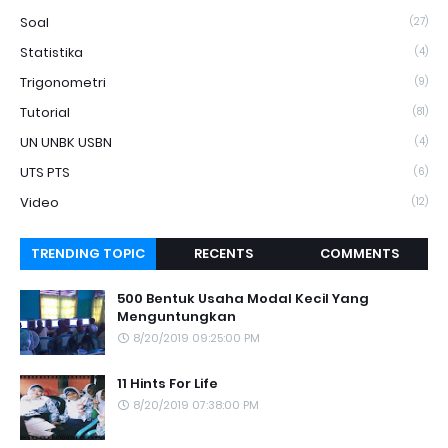
Soal
(27)
Statistika
(4)
Trigonometri
(9)
Tutorial
(81)
UN UNBK USBN
(4)
UTS PTS
(6)
Video
(12)
TRENDING TOPIC
RECENTS
COMMENTS
500 Bentuk Usaha Modal Kecil Yang
Menguntungkan
8/20/2019 09:25:00 PM
11 Hints For Life
8/20/2019 07:38:00 PM