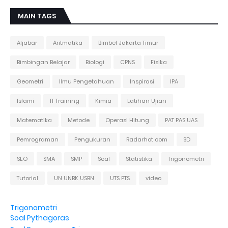
MAIN TAGS
Aljabar
Aritmatika
Bimbel Jakarta Timur
Bimbingan Belajar
Biologi
CPNS
Fisika
Geometri
Ilmu Pengetahuan
Inspirasi
IPA
Islami
IT Training
Kimia
Latihan Ujian
Matematika
Metode
Operasi Hitung
PAT PAS UAS
Pemrograman
Pengukuran
Radarhot com
SD
SEO
SMA
SMP
Soal
Statistika
Trigonometri
Tutorial
UN UNBK USBN
UTS PTS
video
Trigonometri
Soal Pythagoras