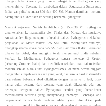
bilangan bulat khusus yang dikenal sebagai tripel Pythagoras yang
memenuhinya. Teorema ini disebutkan dalam Baudhayana Sulba-sutra
India, yang ditulis antara 800 dan 400 SM. Namun demikian, teorema
datang untuk dikreditkan ke seorang bernama Pythagoras.
Menurut sejarawan Suriah Iamblichus (c. 250-330 M), Pythagoras
diperkenalkan ke matematika oleh Thales dari Miletus dan muridnya
Anaximander. Bagaimanapun, diketahui bahwa Pythagoras melakukan
perjalanan ke Mesir sekitar 535 SM untuk melanjutkan studinya,
ditangkap selama invasi pada 525 SM oleh Cambyses II dari Persia dan
dibawa ke Babel, dan mungkin telah mengunjungi India sebelum
kembali ke Mediterania. Pythagoras segera menetap di Croton
(sekarang Crotone, Italia) dan mendirikan sekolah, atau dalam istilah
modern sebuah biara (lihat Pythagorasisme), di mana semua anggota
mengambil sumpah kerahasiaan yang ketat, dan semua hasil matematika
baru selama beberapa abad dikaitkan dengan namanya. . Jadi, tidak
hanya bukti pertama dari teorema yang tidak diketahui, ada juga
beberapa keraguan bahwa Pythagoras sendiri yang benar-benar
membuktikan teorema yang menyandang namanya. Beberapa ahli
berpendapat bahwa bukti pertama adalah yang ditunjukkan pada
gambar. Itu mungkin ditemukan secara independen di beberapa budaya